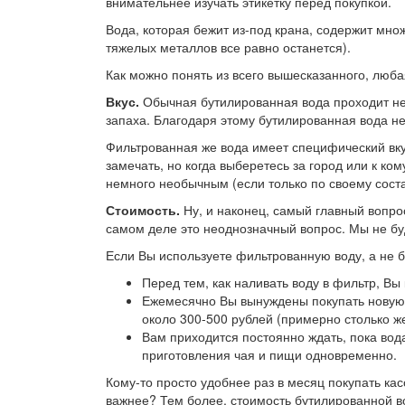
внимательнее изучать этикетку перед покупкой.
Вода, которая бежит из-под крана, содержит множ
тяжелых металлов все равно останется).
Как можно понять из всего вышесказанного, люба
Вкус.
Обычная бутилированная вода проходит неск
запаха. Благодаря этому бутилированная вода не
Фильтрованная же вода имеет специфический вкус
замечать, но когда выберетесь за город или к ком
немного необычным (если только по своему состав
Стоимость.
Ну, и наконец, самый главный вопрос
самом деле это неоднозначный вопрос. Мы не бу
Если Вы используете фильтрованную воду, а не б
Перед тем, как наливать воду в фильтр, В
Ежемесячно Вы вынуждены покупать новую 
около 300-500 рублей (примерно столько же
Вам приходится постоянно ждать, пока вод
приготовления чая и пищи одновременно.
Кому-то просто удобнее раз в месяц покупать ка
важнее? Тем более, стоимость бутилированной в