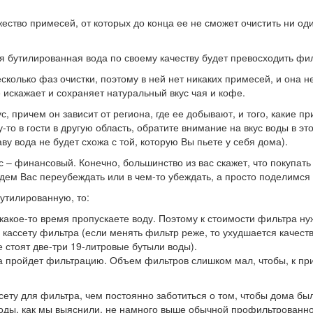
ество примесей, от которых до конца ее не сможет очистить ни од
я бутилированная вода по своему качеству будет превосходить фи
олько фаз очистки, поэтому в ней нет никаких примесей, и она не 
 искажает и сохраняет натуральный вкус чая и кофе.
, причем он зависит от региона, где ее добывают, и того, какие п
у-то в гости в другую область, обратите внимание на вкус воды в э
у вода не будет схожа с той, которую Вы пьете у себя дома).
 – финансовый. Конечно, большинство из вас скажет, что покупать
дем Вас переубеждать или в чем-то убеждать, а просто поделимс
утилированную, то:
ы какое-то время пропускаете воду. Поэтому к стоимости фильтра 
кассету фильтра (если менять фильтр реже, то ухудшается качест
 стоят две-три 19-литровые бутыли воды).
а пройдет фильтрацию. Объем фильтров слишком мал, чтобы, к при
ссету для фильтра, чем постоянно заботиться о том, чтобы дома бы
оды, как мы выяснили, не намного выше обычной профильтрованной