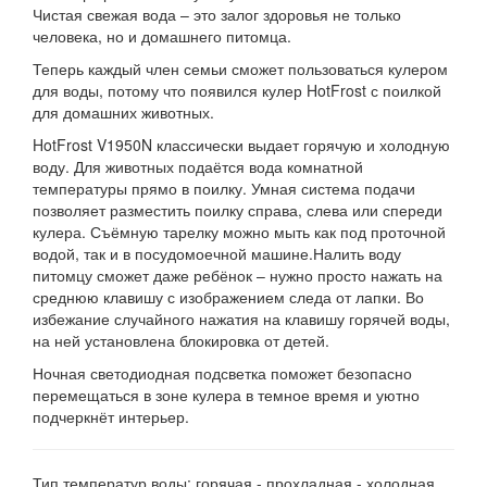
Чистая свежая вода – это залог здоровья не только
человека, но и домашнего питомца.
Теперь каждый член семьи сможет пользоваться кулером
для воды, потому что появился кулер HotFrost с поилкой
для домашних животных.
HotFrost V1950N классически выдает горячую и холодную
воду. Для животных подаётся вода комнатной
температуры прямо в поилку. Умная система подачи
позволяет разместить поилку справа, слева или спереди
кулера. Съёмную тарелку можно мыть как под проточной
водой, так и в посудомоечной машине.Налить воду
питомцу сможет даже ребёнок – нужно просто нажать на
среднюю клавишу с изображением следа от лапки. Во
избежание случайного нажатия на клавишу горячей воды,
на ней установлена блокировка от детей.
Ночная светодиодная подсветка поможет безопасно
перемещаться в зоне кулера в темное время и уютно
подчеркнёт интерьер.
Тип температур воды: горячая - прохладная - холодная