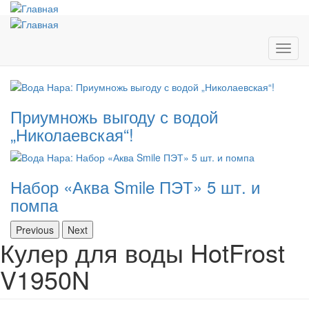
Перейти
к
основному
содержанию
Toggl
navig
Приумножь выгоду с водой
„Николаевская“!
Набор «Аква Smile ПЭТ» 5 шт. и
помпа
Previous
Next
Кулер для воды HotFrost
V1950N