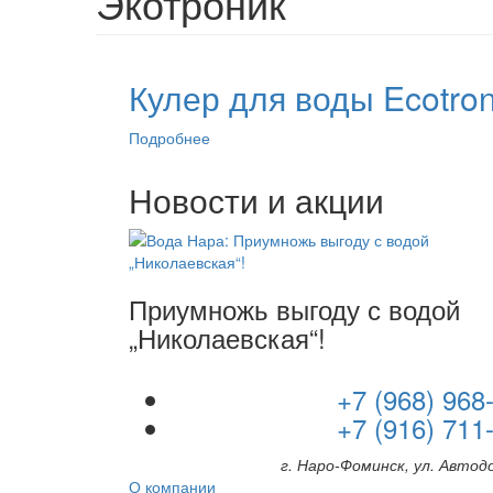
Экотроник
Кулер для воды Ecotro
Подробнее
о
Кулер
для
Новости и акции
воды
Ecotronic
K21-
LCE
Приумножь выгоду с водой
„Николаевская“!
+7 (968) 968
+7 (916) 711
г. Наро-Фоминск, ул. Автод
О компании