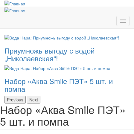
Перейти
к
основному
содержанию
Toggl
navig
Приумножь выгоду с водой
„Николаевская“!
Набор «Аква Smile ПЭТ» 5 шт. и
помпа
Previous
Next
Набор «Аква Smile ПЭТ»
5 шт. и помпа