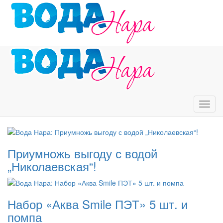
Перейти
к
основному
содержанию
Toggl
navig
Приумножь выгоду с водой
„Николаевская“!
Набор «Аква Smile ПЭТ» 5 шт. и
помпа