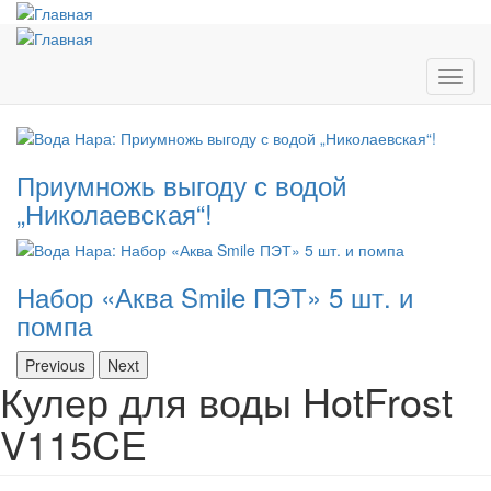
Перейти
к
основному
содержанию
Toggl
navig
Приумножь выгоду с водой
„Николаевская“!
Набор «Аква Smile ПЭТ» 5 шт. и
помпа
Previous
Next
Кулер для воды HotFrost
V115CE