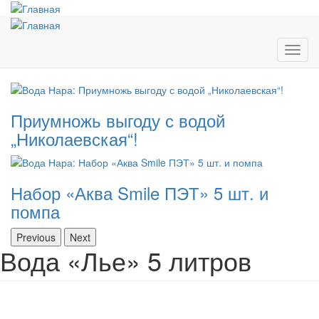
Перейти
к
основному
содержанию
Toggl
navig
Приумножь выгоду с водой
„Николаевская“!
Набор «Аква Smile ПЭТ» 5 шт. и
помпа
Previous
Next
Вода «Лье» 5 литров